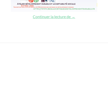
L’art au défi de l’écol
Continuer la lecture de
→