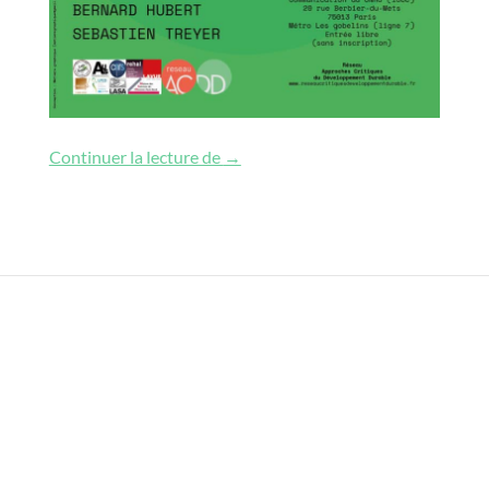
Possibles sociotechniques, construct
Continuer la lecture de
→