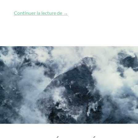
Présentation du réseau
Continuer la lecture de
→