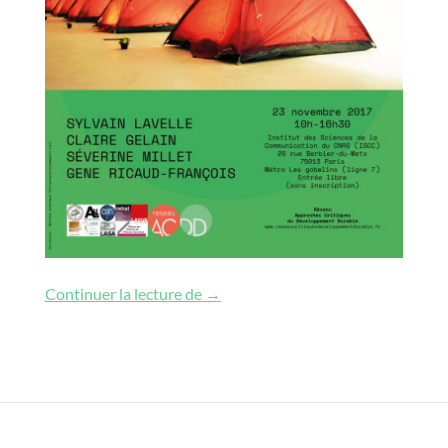
Le changement : du sacrifice à l’exe
Continuer la lecture de
→