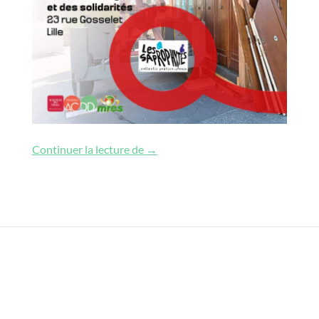
Fabriques d’alternatives urbaines (2
Continuer la lecture de
→