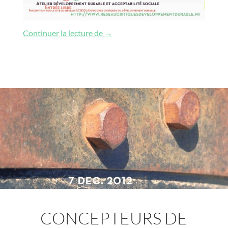
De la conception de projets soucieux
Continuer la lecture de
→
CONCEPTEURS DE