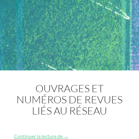
OUVRAGES ET
NUMÉROS DE REVUES
LIÉS AU RÉSEAU
Ouvrages et numéros de revues liés
Continuer la lecture de
→