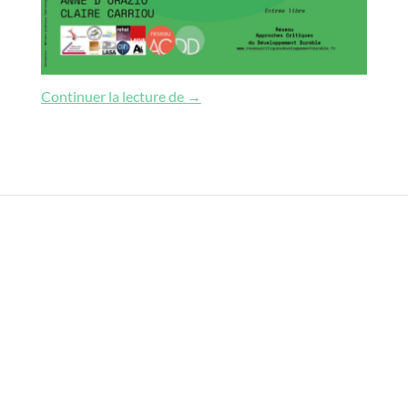
Habitats alternatifs et usages de l
Continuer la lecture de
→