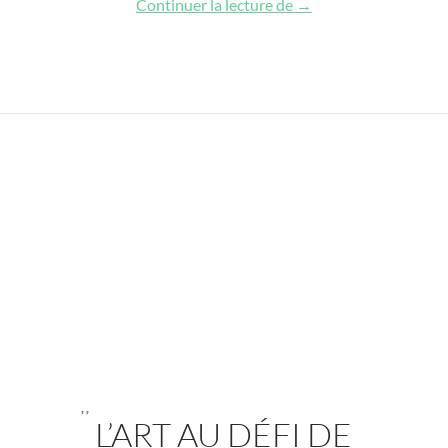
Recherche appliquée e
Continuer la lecture de
→
,
,
L’ART AU DÉFI DE