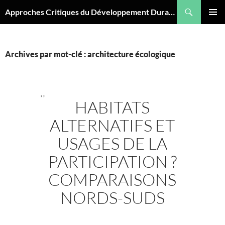
Aller
Recherche
Approches Critiques du Développement Durable
au
MENU
contenu
PRINCI
Archives par mot-clé : architecture écologique
,
,
HABITATS
ALTERNATIFS ET
USAGES DE LA
PARTICIPATION ?
COMPARAISONS
NORDS-SUDS