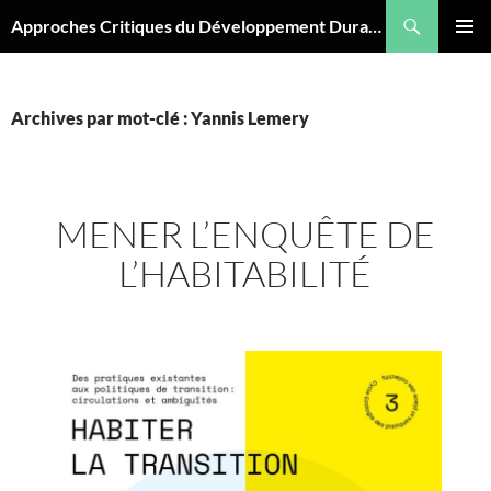
Aller
Recherche
Approches Critiques du Développement Durable
au
MENU
contenu
PRINCI
Archives par mot-clé : Yannis Lemery
MENER L’ENQUÊTE DE
L’HABITABILITÉ