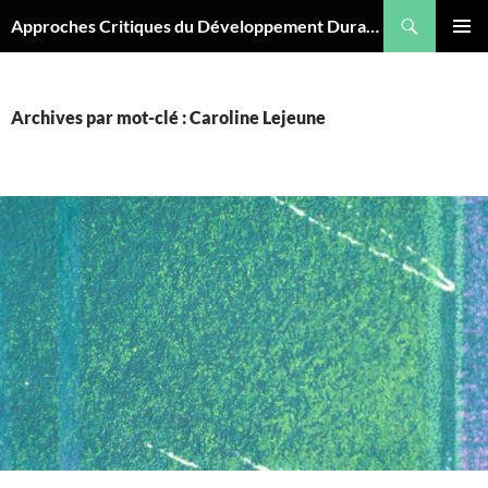
Aller
Recherche
Approches Critiques du Développement Durable
au
MENU
contenu
PRINCI
Archives par mot-clé : Caroline Lejeune