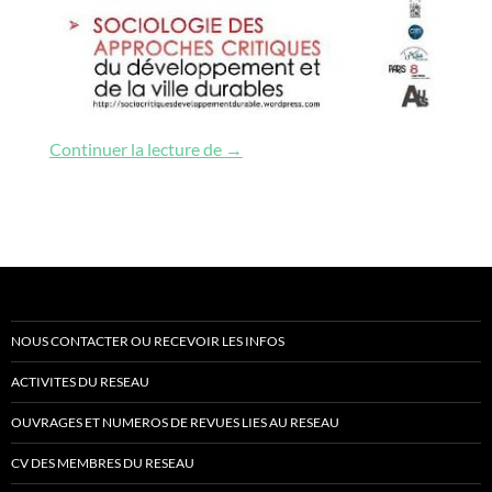
Conference on sociology of critical
Continuer la lecture de
→
NOUS CONTACTER OU RECEVOIR LES INFOS
ACTIVITES DU RESEAU
OUVRAGES ET NUMEROS DE REVUES LIES AU RESEAU
CV DES MEMBRES DU RESEAU