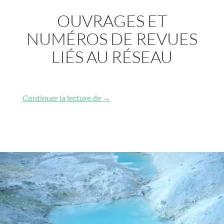
OUVRAGES ET
NUMÉROS DE REVUES
LIÉS AU RÉSEAU
Ouvrages et numéros de revues liés
Continuer la lecture de
→