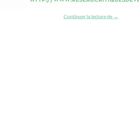
Recherche a
Continuer la lecture de
→