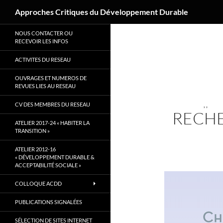
Recherche
Approches Critiques du Développement Durable
Aller
NOUS CONTACTER OU
au
RECEVOIR LES INFOS
contenu
ACTIVITES DU RESEAU
OUVRAGES ET NUMEROS DE
REVUES LIES AU RESEAU
CV DES MEMBRES DU RESEAU
,
,
RECHE
ATELIER 2017-24 « HABITER LA
TRANSITION »
ATELIER 2012-16
« DÉVELOPPEMENT DURABLE &
ACCEPTABILITÉ SOCIALE »
COLLOQUE ACDD
PUBLICATIONS SIGNALÉES
SÉLECTION DE SITES INTERNET