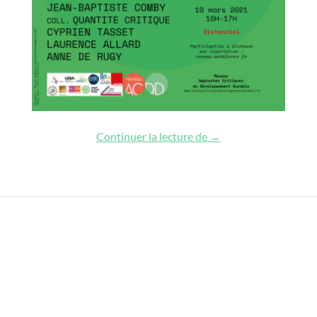
Pratiques de transitio
Continuer la lecture de
→