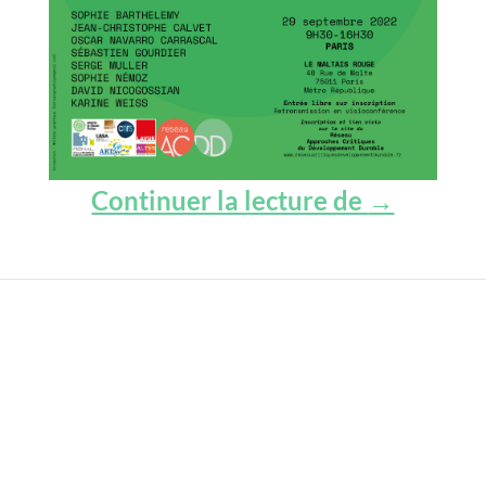
La résilie
Continuer la lecture de
→