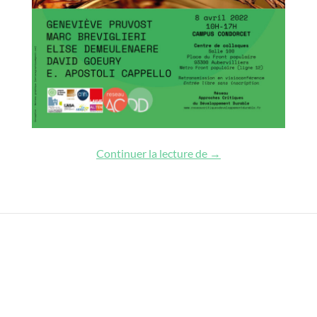
Pratiques de transiti
Continuer la lecture de
→