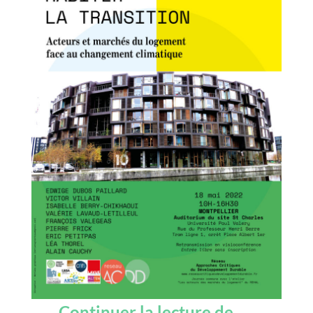
Acteurs e
Continuer la lecture de
→