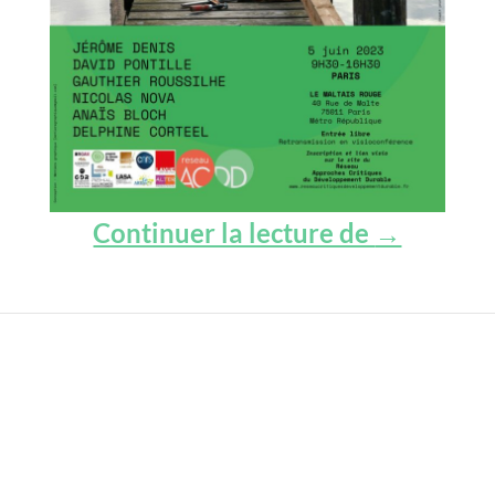
Faire “ave
Continuer la lecture de
→