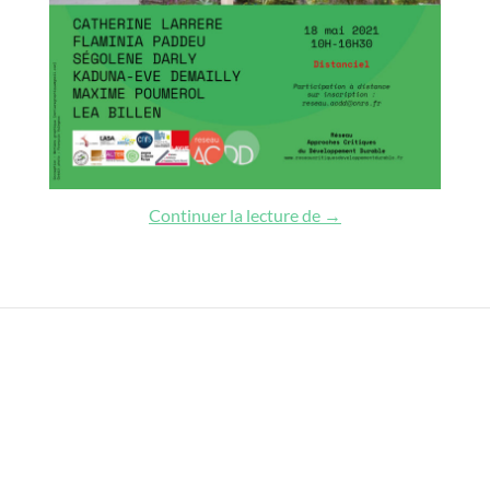
(Im)mobilisations popu
Continuer la lecture de
→