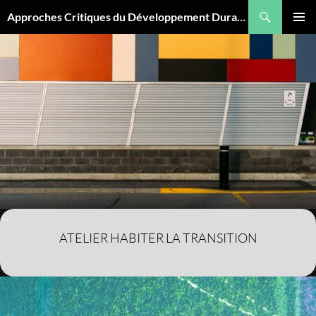
Aller
Recherche
Approches Critiques du Développement Durable
au
MENU
contenu
PRINCI
,
,
ATELIER HABITER LA TRANSITION