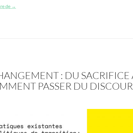
Habitats alternatifs et usages de la participation ? Compar
ure de
→
HANGEMENT : DU SACRIFICE À
MMENT PASSER DU DISCOURS