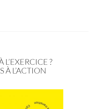
aisons Nords-Suds
 L’EXERCICE ?
 À L’ACTION