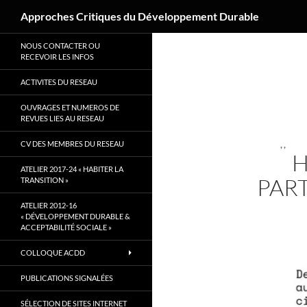
Recherche
Approches Critiques du Développement Durable
Aller
NOUS CONTACTER OU
au
RECEVOIR LES INFOS
contenu
ACTIVITES DU RESEAU
OUVRAGES ET NUMEROS DE
REVUES LIES AU RESEAU
CV DES MEMBRES DU RESEAU
,
,
H
ATELIER 2017-24 « HABITER LA
PAR
TRANSITION »
ATELIER 2012-16
« DÉVELOPPEMENT DURABLE &
ACCEPTABILITÉ SOCIALE »
COLLOQUE ACDD
PUBLICATIONS SIGNALÉES
SÉLECTION DE SITES INTERNET