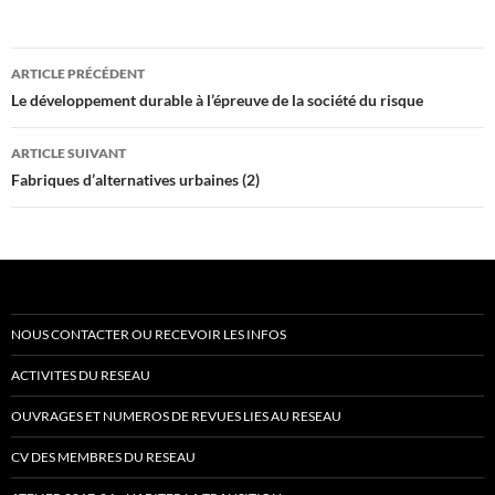
Navigation
ARTICLE PRÉCÉDENT
des
Le développement durable à l’épreuve de la société du risque
articles
ARTICLE SUIVANT
Fabriques d’alternatives urbaines (2)
NOUS CONTACTER OU RECEVOIR LES INFOS
ACTIVITES DU RESEAU
OUVRAGES ET NUMEROS DE REVUES LIES AU RESEAU
CV DES MEMBRES DU RESEAU