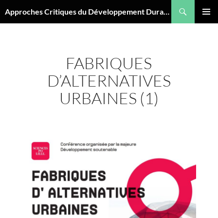
Aller
Recherche
Approches Critiques du Développement Durable
au
MENU
contenu
PRINCI
FABRIQUES
D’ALTERNATIVES
URBAINES (1)