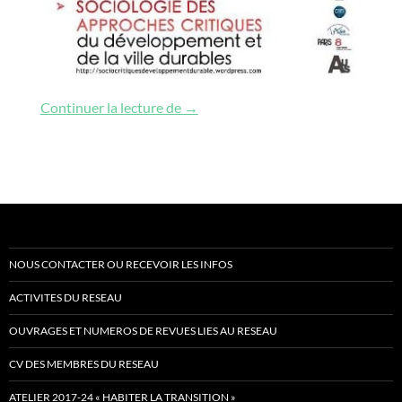
Conference on sociology of critical
Continuer la lecture de
→
NOUS CONTACTER OU RECEVOIR LES INFOS
ACTIVITES DU RESEAU
OUVRAGES ET NUMEROS DE REVUES LIES AU RESEAU
CV DES MEMBRES DU RESEAU
ATELIER 2017-24 « HABITER LA TRANSITION »