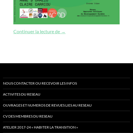
Habitats alternatifs et usages de l
Continuer la lecture de
→
NOUS CONTACTER OU RECEVOIR LES INFOS
ACTIVITES DU RESEAU
OUVRAGES ET NUMEROS DE REVUES LIES AU RESEAU
CV DES MEMBRES DU RESEAU
ATELIER 2017-24 « HABITER LA TRANSITION »