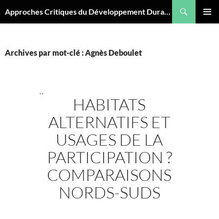
Aller
Recherche
Approches Critiques du Développement Durable
au
MENU
contenu
PRINCI
Archives par mot-clé : Agnès Deboulet
,
,
HABITATS
ALTERNATIFS ET
USAGES DE LA
PARTICIPATION ?
COMPARAISONS
NORDS-SUDS