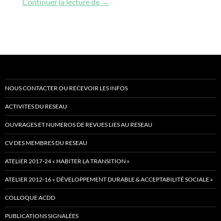
Bourses, offres d’emplois et propos
Continuer la lecture de
→
NOUS CONTACTER OU RECEVOIR LES INFOS
ACTIVITES DU RESEAU
OUVRAGES ET NUMEROS DE REVUES LIES AU RESEAU
CV DES MEMBRES DU RESEAU
ATELIER 2017-24 « HABITER LA TRANSITION »
ATELIER 2012-16 « DÉVELOPPEMENT DURABLE & ACCEPTABILITÉ SOCIALE »
COLLOQUE ACDD
PUBLICATIONS SIGNALÉES