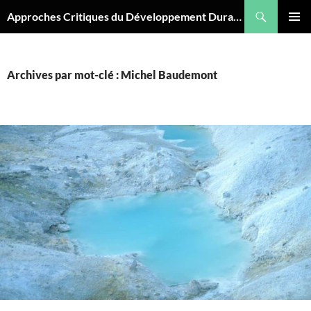
Aller
Recherche
Approches Critiques du Développement Durable
au
MENU
contenu
PRINCI
Archives par mot-clé : Michel Baudemont