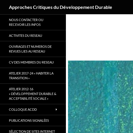
Recherche
Approches Critiques du Développement Durable
Aller
NOUS CONTACTER OU
au
RECEVOIR LES INFOS
contenu
ACTIVITES DU RESEAU
OUVRAGES ET NUMEROS DE
REVUES LIES AU RESEAU
CV DES MEMBRES DU RESEAU
ATELIER 2017-24 « HABITER LA
TRANSITION »
ATELIER 2012-16
« DÉVELOPPEMENT DURABLE &
ACCEPTABILITÉ SOCIALE »
COLLOQUE ACDD
PUBLICATIONS SIGNALÉES
SÉLECTION DE SITES INTERNET