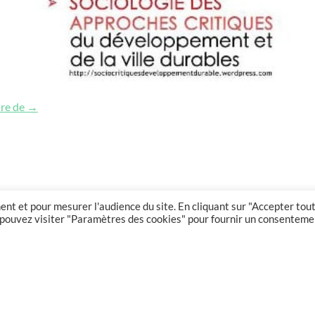
Conference on sociology of critical approaches of sustainab
ure de
→
nt et pour mesurer l'audience du site. En cliquant sur "Accepter tout
us pouvez visiter "Paramètres des cookies" pour fournir un consenteme