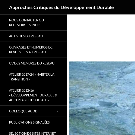
Recherche
Approches Critiques du Développement Durable
Aller
NOUS CONTACTER OU
au
RECEVOIR LES INFOS
contenu
ACTIVITES DU RESEAU
OUVRAGES ET NUMEROS DE
REVUES LIES AU RESEAU
CV DES MEMBRES DU RESEAU
ATELIER 2017-24 « HABITER LA
TRANSITION »
ATELIER 2012-16
« DÉVELOPPEMENT DURABLE &
ACCEPTABILITÉ SOCIALE »
COLLOQUE ACDD
PUBLICATIONS SIGNALÉES
SÉLECTION DE SITES INTERNET