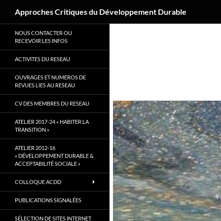
Recherche
Approches Critiques du Développement Durable
Aller
NOUS CONTACTER OU
au
RECEVOIR LES INFOS
contenu
ACTIVITES DU RESEAU
OUVRAGES ET NUMEROS DE
REVUES LIES AU RESEAU
CV DES MEMBRES DU RESEAU
ATELIER 2017-24 « HABITER LA
TRANSITION »
ATELIER 2012-16
« DÉVELOPPEMENT DURABLE &
ACCEPTABILITÉ SOCIALE »
COLLOQUE ACDD
PUBLICATIONS SIGNALÉES
SÉLECTION DE SITES INTERNET