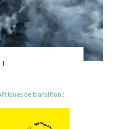
U
litiques de transition :