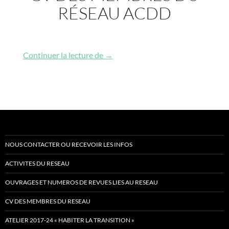
RÉSEAU ACDD
CV des membres du réseau ACDD
Continuer la lecture de
→
NOUS CONTACTER OU RECEVOIR LES INFOS
ACTIVITES DU RESEAU
OUVRAGES ET NUMEROS DE REVUES LIES AU RESEAU
CV DES MEMBRES DU RESEAU
ATELIER 2017-24 « HABITER LA TRANSITION »