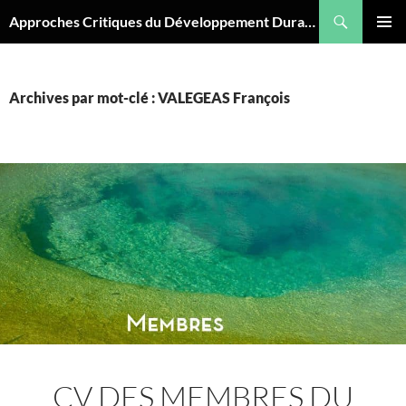
Aller
Recherche
Approches Critiques du Développement Durable
au
MENU
contenu
PRINCI
Archives par mot-clé : VALEGEAS François
CV DES MEMBRES DU