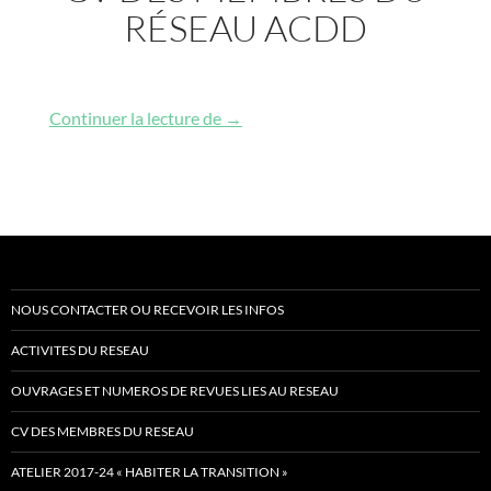
RÉSEAU ACDD
CV des membres du réseau ACDD
Continuer la lecture de
→
NOUS CONTACTER OU RECEVOIR LES INFOS
ACTIVITES DU RESEAU
OUVRAGES ET NUMEROS DE REVUES LIES AU RESEAU
CV DES MEMBRES DU RESEAU
ATELIER 2017-24 « HABITER LA TRANSITION »