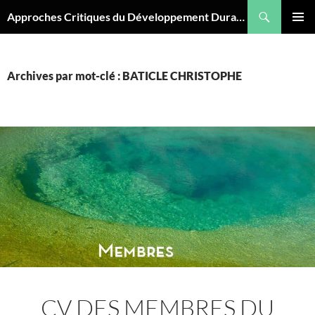
Aller
Recherche
Approches Critiques du Développement Durable
au
MENU
contenu
PRINCI
Archives par mot-clé : BATICLE CHRISTOPHE
CV DES MEMBRES DU