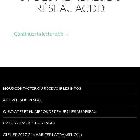
RÉSEAU ACDD
CV des membres du réseau ACDD
Continuer la lecture de
→
NOUS CONTACTER OU RECEVOIR LES INFOS
ACTIVITES DU RESEAU
OUVRAGES ET NUMEROS DE REVUES LIES AU RESEAU
CV DES MEMBRES DU RESEAU
ATELIER 2017-24 « HABITER LA TRANSITION »