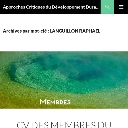
Aller
Recherche
Approches Critiques du Développement Durable
au
MENU
contenu
PRINCI
Archives par mot-clé : LANGUILLON RAPHAEL
CV DES MEMBRES DU