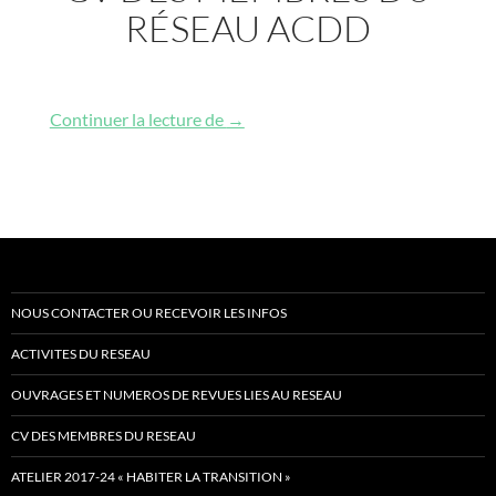
RÉSEAU ACDD
CV des membres du réseau ACDD
Continuer la lecture de
→
NOUS CONTACTER OU RECEVOIR LES INFOS
ACTIVITES DU RESEAU
OUVRAGES ET NUMEROS DE REVUES LIES AU RESEAU
CV DES MEMBRES DU RESEAU
ATELIER 2017-24 « HABITER LA TRANSITION »