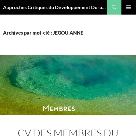
Aller
Recherche
Approches Critiques du Développement Durable
au
MENU
contenu
PRINCI
Archives par mot-clé : JEGOU ANNE
CV DES MEMBRES DU