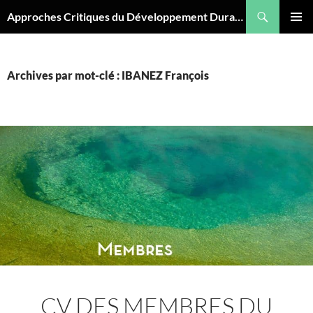
Aller
Recherche
Approches Critiques du Développement Durable
au
MENU
contenu
PRINCI
Archives par mot-clé : IBANEZ François
CV DES MEMBRES DU