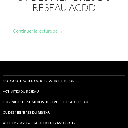
RÉSEAU ACDD
CV des membres du réseau ACDD
Continuer la lecture de
→
NOUS CONTACTER OU RECEVOIR LES INFOS
ACTIVITES DU RESEAU
OUVRAGES ET NUMEROS DE REVUES LIES AU RESEAU
CV DES MEMBRES DU RESEAU
ATELIER 2017-24 « HABITER LA TRANSITION »