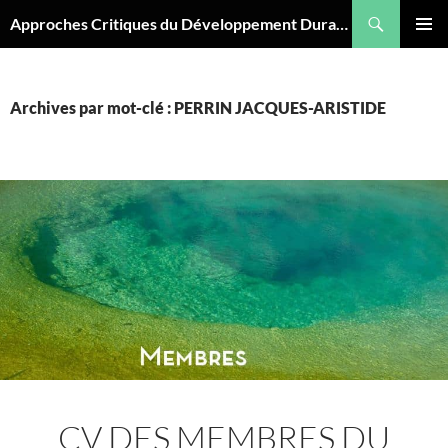
Aller
Recherche
Approches Critiques du Développement Durable
au
MENU
contenu
PRINCI
Archives par mot-clé : PERRIN JACQUES-ARISTIDE
CV DES MEMBRES DU