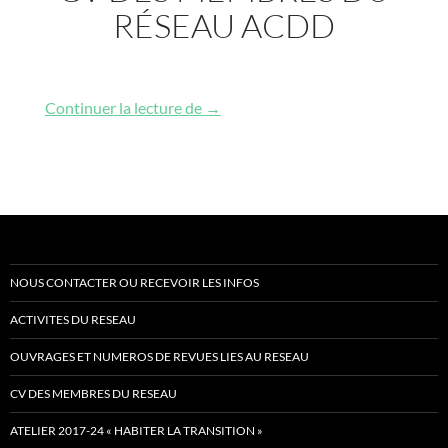
RÉSEAU ACDD
CV des membres du réseau ACDD
Continuer la lecture de
→
NOUS CONTACTER OU RECEVOIR LES INFOS
ACTIVITES DU RESEAU
OUVRAGES ET NUMEROS DE REVUES LIES AU RESEAU
CV DES MEMBRES DU RESEAU
ATELIER 2017-24 « HABITER LA TRANSITION »