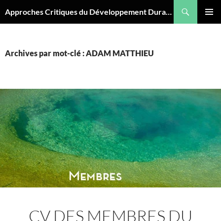
Aller
Recherche
Approches Critiques du Développement Durable
au
MENU
contenu
PRINCI
Archives par mot-clé : ADAM MATTHIEU
CV DES MEMBRES DU