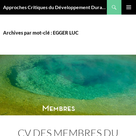
Aller
Recherche
Approches Critiques du Développement Durable
au
MENU
contenu
PRINCI
Archives par mot-clé : EGGER LUC
CV DES MEMBRES DU