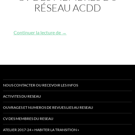
RÉSEAU ACDD
CV des membres du réseau ACDD
Continuer la lecture de
→
NOUS CONTACTER OU RECEVOIR LES INFOS
ACTIVITES DU RESEAU
OUVRAGES ET NUMEROS DE REVUES LIES AU RESEAU
CV DES MEMBRES DU RESEAU
ATELIER 2017-24 « HABITER LA TRANSITION »