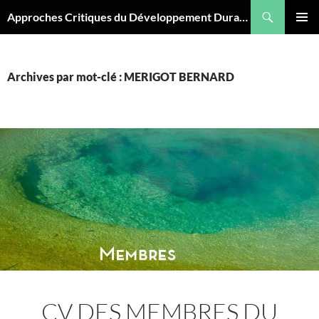
Aller
Recherche
Approches Critiques du Développement Durable
au
MENU
contenu
PRINCI
Archives par mot-clé : MERIGOT BERNARD
CV DES MEMBRES DU