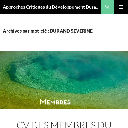
Aller
Recherche
Approches Critiques du Développement Durable
au
MENU
contenu
PRINCI
Archives par mot-clé : DURAND SEVERINE
CV DES MEMBRES DU