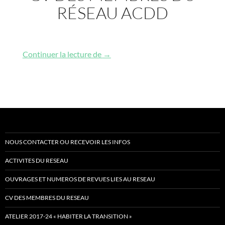
RÉSEAU ACDD
CV des membres du réseau ACDD
Continuer la lecture de
→
NOUS CONTACTER OU RECEVOIR LES INFOS
ACTIVITES DU RESEAU
OUVRAGES ET NUMEROS DE REVUES LIES AU RESEAU
CV DES MEMBRES DU RESEAU
ATELIER 2017-24 « HABITER LA TRANSITION »