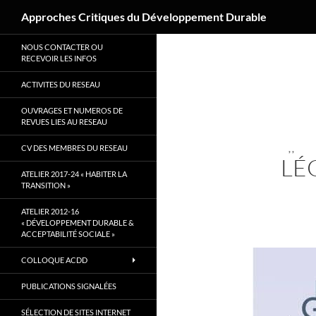
Recherche
Approches Critiques du Développement Durable
Aller
NOUS CONTACTER OU
au
RECEVOIR LES INFOS
contenu
ACTIVITES DU RESEAU
OUVRAGES ET NUMEROS DE
REVUES LIES AU RESEAU
CV DES MEMBRES DU RESEAU
,
,
LÉ
ATELIER 2017-24 « HABITER LA
TRANSITION »
ATELIER 2012-16
« DÉVELOPPEMENT DURABLE &
ACCEPTABILITÉ SOCIALE »
COLLOQUE ACDD
PUBLICATIONS SIGNALÉES
SÉLECTION DE SITES INTERNET