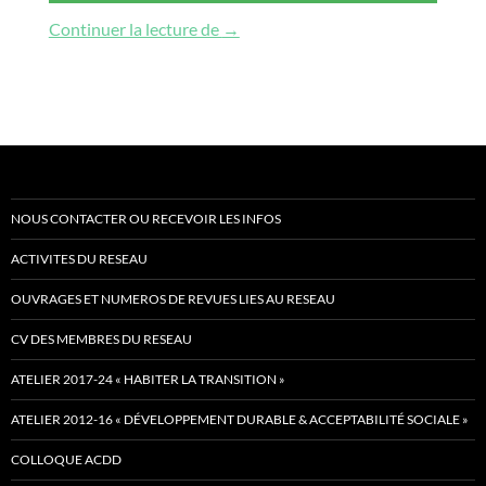
Jardins et Communs : terreaux de “t
Continuer la lecture de
→
NOUS CONTACTER OU RECEVOIR LES INFOS
ACTIVITES DU RESEAU
OUVRAGES ET NUMEROS DE REVUES LIES AU RESEAU
CV DES MEMBRES DU RESEAU
ATELIER 2017-24 « HABITER LA TRANSITION »
ATELIER 2012-16 « DÉVELOPPEMENT DURABLE & ACCEPTABILITÉ SOCIALE »
COLLOQUE ACDD