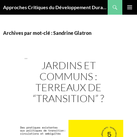
Aller
Recherche
Approches Critiques du Développement Durable
au
MENU
contenu
PRINCI
Archives par mot-clé : Sandrine Glatron
,
,
JARDINS ET
COMMUNS :
TERREAUX DE
“TRANSITION” ?