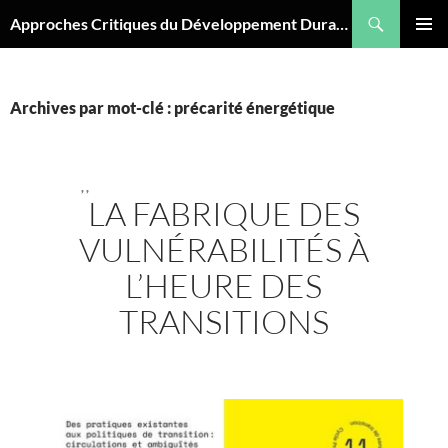
Aller
Recherche
Approches Critiques du Développement Durable
au
MENU
contenu
PRINCI
Archives par mot-clé : précarité énergétique
,
,
LA FABRIQUE DES
VULNÉRABILITÉS À
L’HEURE DES
TRANSITIONS