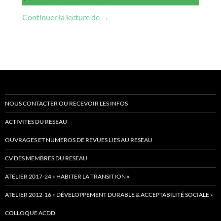
La fabrique des vulnérabilités à l’he
Continuer la lecture de
→
NOUS CONTACTER OU RECEVOIR LES INFOS
ACTIVITES DU RESEAU
OUVRAGES ET NUMEROS DE REVUES LIES AU RESEAU
CV DES MEMBRES DU RESEAU
ATELIER 2017-24 « HABITER LA TRANSITION »
ATELIER 2012-16 « DÉVELOPPEMENT DURABLE & ACCEPTABILITÉ SOCIALE »
COLLOQUE ACDD