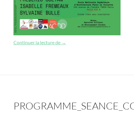
“Communs mondiaux” et pratiques de
Continuer la lecture de
→
PROGRAMME_SEANCE_CO