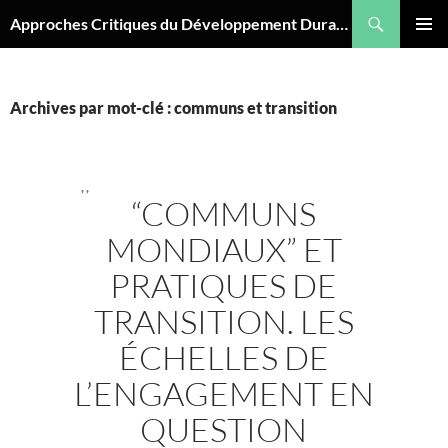
Aller
Recherche
Approches Critiques du Développement Durable
au
MENU
contenu
PRINCI
Archives par mot-clé : communs et transition
,
,
“COMMUNS
MONDIAUX” ET
PRATIQUES DE
TRANSITION. LES
ÉCHELLES DE
L’ENGAGEMENT EN
QUESTION