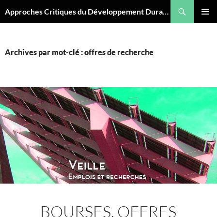
Aller
Recherche
Approches Critiques du Développement Durable
au
MENU
contenu
PRINCI
Archives par mot-clé : offres de recherche
BOURSES, OFFRES