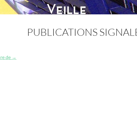
PUBLICATIONS SIGNAL
Publications signalées
ure de
→