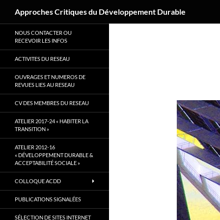
Recherche
Approches Critiques du Développement Durable
Aller
NOUS CONTACTER OU
au
RECEVOIR LES INFOS
contenu
ACTIVITES DU RESEAU
OUVRAGES ET NUMEROS DE
REVUES LIES AU RESEAU
CV DES MEMBRES DU RESEAU
ATELIER 2017-24 « HABITER LA
TRANSITION »
ATELIER 2012-16
« DÉVELOPPEMENT DURABLE &
ACCEPTABILITÉ SOCIALE »
COLLOQUE ACDD
PUBLICATIONS SIGNALÉES
SÉLECTION DE SITES INTERNET