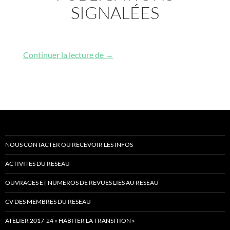
SIGNALÉES
Publications signalées
Continuer la lecture de
→
NOUS CONTACTER OU RECEVOIR LES INFOS
ACTIVITES DU RESEAU
OUVRAGES ET NUMEROS DE REVUES LIES AU RESEAU
CV DES MEMBRES DU RESEAU
ATELIER 2017-24 « HABITER LA TRANSITION »