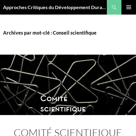
Aller
Recherche
Approches Critiques du Développement Durable
au
MENU
contenu
PRINCI
Archives par mot-clé : Conseil scientifique
COMITÉ SCIENTIFIQUE