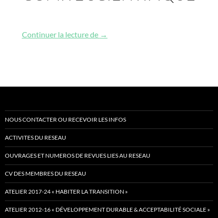
Comité scientifique
Continuer la lecture de
→
NOUS CONTACTER OU RECEVOIR LES INFOS
ACTIVITES DU RESEAU
OUVRAGES ET NUMEROS DE REVUES LIES AU RESEAU
CV DES MEMBRES DU RESEAU
ATELIER 2017-24 « HABITER LA TRANSITION »
ATELIER 2012-16 « DÉVELOPPEMENT DURABLE & ACCEPTABILITÉ SOCIALE »