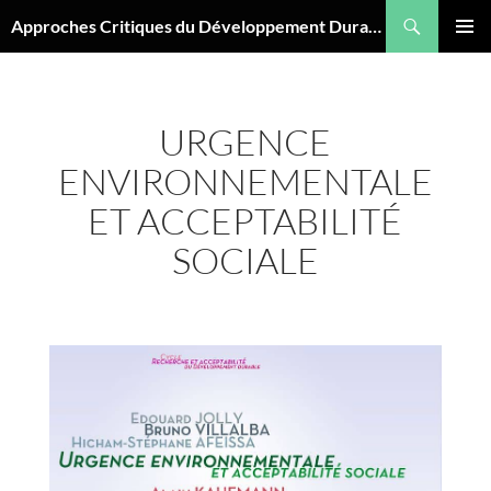
Aller
Recherche
Approches Critiques du Développement Durable
au
MENU
contenu
PRINCI
URGENCE
ENVIRONNEMENTALE
ET ACCEPTABILITÉ
SOCIALE