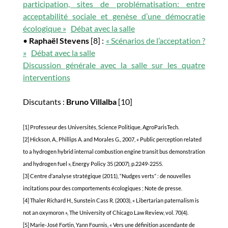
participation, sites de problématisation: entre
acceptabilité sociale et genèse d’une démocratie
écologique »
Débat avec la salle
•
Raphaël Stevens
[8] :
« Scénarios de l’acceptation ?
»
Débat avec la salle
Discussion générale avec la salle sur les quatre
interventions
Discutants :
Bruno Villalba
[10]
[1] Professeur des Universités, Science Politique, AgroParisTech.
[2] Hickson, A., Phillips A. and Morales G., 2007, « Public perception related
to a hydrogen hybrid internal combustion engine transit bus demonstration
and hydrogen fuel », Energy Policy 35 (2007), p.2249-2255.
[3] Centre d’analyse stratégique (2011), “Nudges verts” : de nouvelles
incitations pour des comportements écologiques ; Note de presse.
[4] Thaler Richard H., Sunstein Cass R. (2003), « Libertarian paternalism is
not an oxymoron », The University of Chicago Law Review, vol. 70(4).
[5] Marie-José Fortin, Yann Fournis, « Vers une définition ascendante de