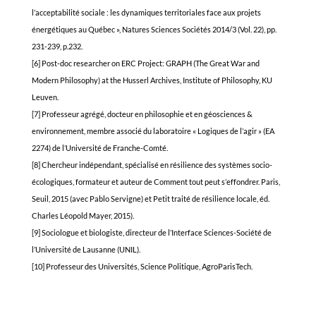
l’acceptabilité sociale : les dynamiques territoriales face aux projets
énergétiques au Québec », Natures Sciences Sociétés 2014/3 (Vol. 22), pp.
231-239, p.232.
[6] Post-doc researcher on ERC Project: GRAPH (The Great War and
Modern Philosophy) at the Husserl Archives, Institute of Philosophy, KU
Leuven.
[7] Professeur agrégé, docteur en philosophie et en géosciences &
environnement, membre associé du laboratoire « Logiques de l’agir » (EA
2274) de l’Université de Franche-Comté.
[8] Chercheur indépendant, spécialisé en résilience des systèmes socio-
écologiques, formateur et auteur de Comment tout peut s’effondrer. Paris,
Seuil, 2015 (avec Pablo Servigne) et Petit traité de résilience locale, éd.
Charles Léopold Mayer, 2015).
[9] Sociologue et biologiste, directeur de l’Interface Sciences-Société de
l’Université de Lausanne (UNIL).
[10] Professeur des Universités, Science Politique, AgroParisTech.