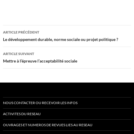
Navigation
ARTICLE PRÉCÉDENT
des
Le développement durable, norme sociale ou projet politique ?
articles
ARTICLE SUIVANT
Mettre à l’épreuve l’acceptabilité sociale
NOUS CONTACTER OU RECEVOIR LES INFOS
ACTIVITES DU RESEAU
OUVRAGES ET NUMEROS DE REVUES LIES AU RESEAU