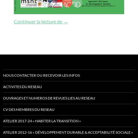
Les mobilités transfrontalières : un 
Continuer la lecture de
→
NOUS CONTACTER OU RECEVOIR LES INFOS
ACTIVITES DU RESEAU
OUVRAGES ET NUMEROS DE REVUES LIES AU RESEAU
CV DES MEMBRES DU RESEAU
ATELIER 2017-24 « HABITER LA TRANSITION »
ATELIER 2012-16 « DÉVELOPPEMENT DURABLE & ACCEPTABILITÉ SOCIALE »