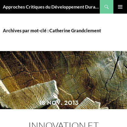
Aller
Recherche
Approches Critiques du Développement Durable
au
MENU
contenu
PRINCI
Archives par mot-clé : Catherine Grandclement
INNOVATION ET