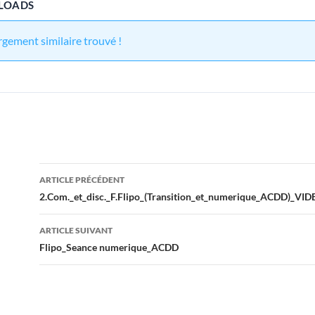
LOADS
gement similaire trouvé !
Navigation
ARTICLE PRÉCÉDENT
des
2.Com._et_disc._F.Flipo_(Transition_et_numerique_ACDD)_VI
articles
ARTICLE SUIVANT
Flipo_Seance numerique_ACDD