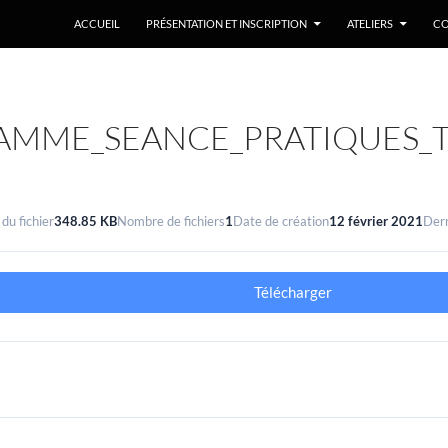
ACCUEIL
PRÉSENTATION ET INSCRIPTION
ATELIERS
CO
MME_SEANCE_PRATIQUES_TR
 du fichier
348.85 KB
Nombre de fichiers
1
Date de création
12 février 2021
Dern
Télécharger