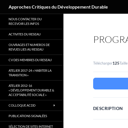
Recherche
Approches Critiques du Développement Durable
Aller
NOUS CONTACTER OU
au
RECEVOIR LES INFOS
contenu
ACTIVITES DU RESEAU
PROGRA
OUVRAGES ET NUMEROS DE
REVUES LIES AU RESEAU
CV DES MEMBRES DU RESEAU
Télécharger
125
Taille
ATELIER 2017-24 « HABITER LA
TRANSITION »
ATELIER 2012-16
« DÉVELOPPEMENT DURABLE &
ACCEPTABILITÉ SOCIALE »
COLLOQUE ACDD
DESCRIPTION
PUBLICATIONS SIGNALÉES
SÉLECTION DE SITES INTERNET