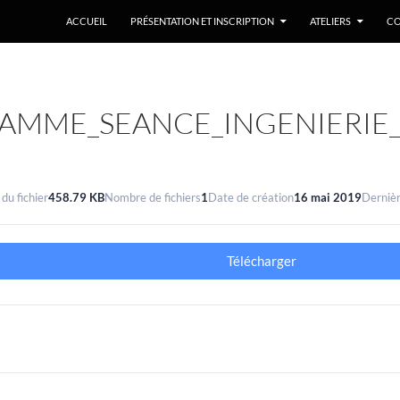
ACCUEIL
PRÉSENTATION ET INSCRIPTION
ATELIERS
CO
AMME_SEANCE_INGENIERIE_
 du fichier
458.79 KB
Nombre de fichiers
1
Date de création
16 mai 2019
Dernièr
Télécharger