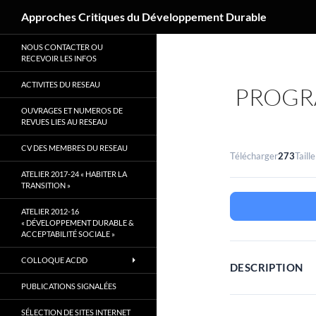
Recherche
Approches Critiques du Développement Durable
Aller
NOUS CONTACTER OU
au
RECEVOIR LES INFOS
contenu
ACTIVITES DU RESEAU
PROGR
OUVRAGES ET NUMEROS DE
REVUES LIES AU RESEAU
CV DES MEMBRES DU RESEAU
Télécharger
273
Taille
ATELIER 2017-24 « HABITER LA
TRANSITION »
ATELIER 2012-16
« DÉVELOPPEMENT DURABLE &
ACCEPTABILITÉ SOCIALE »
COLLOQUE ACDD
DESCRIPTION
PUBLICATIONS SIGNALÉES
SÉLECTION DE SITES INTERNET