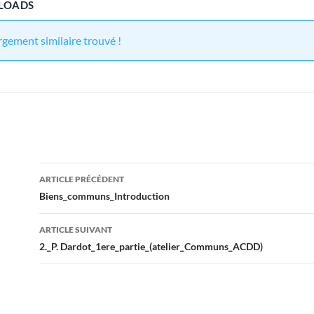
LOADS
gement similaire trouvé !
Navigation
ARTICLE PRÉCÉDENT
des
Biens_communs_Introduction
articles
ARTICLE SUIVANT
2._P. Dardot_1ere_partie_(atelier_Communs_ACDD)