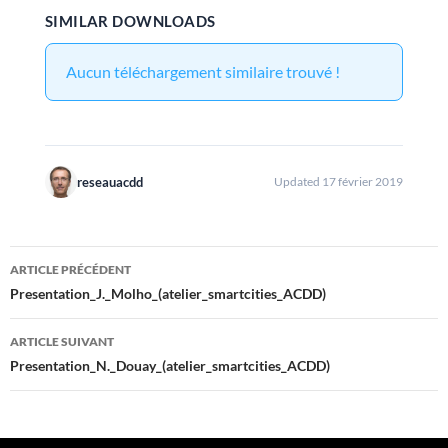
SIMILAR DOWNLOADS
Aucun téléchargement similaire trouvé !
reseauacdd
Updated 17 février 2019
Navigation
ARTICLE PRÉCÉDENT
des
Presentation_J._Molho_(atelier_smartcities_ACDD)
articles
ARTICLE SUIVANT
Presentation_N._Douay_(atelier_smartcities_ACDD)