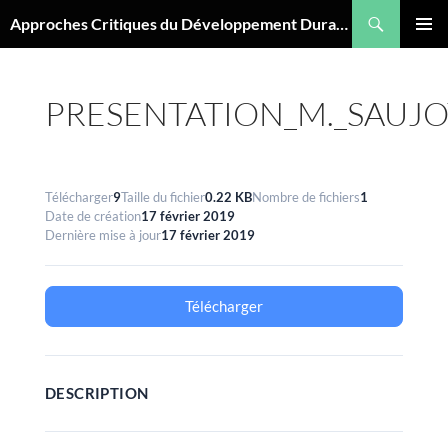
Aller
Recherche
Approches Critiques du Développement Durable
au
MENU
contenu
PRINCI
PRESENTATION_M._SAUJO
Télécharger
9
Taille du fichier
0.22 KB
Nombre de fichiers
1
Date de création
17 février 2019
Dernière mise à jour
17 février 2019
Télécharger
DESCRIPTION