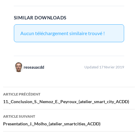
SIMILAR DOWNLOADS
Aucun téléchargement similaire trouvé !
reseauacdd
Updated 17 février 2019
Navigation
ARTICLE PRÉCÉDENT
des
11._Conclusion_S._Nemoz_E._Peyroux_(atelier_smart_city_ACDD)
articles
ARTICLE SUIVANT
Presentation_J._Molho_(atelier_smartcities_ACDD)