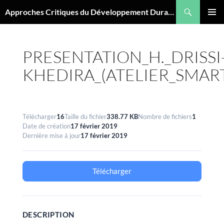
Aller
Recherche
Approches Critiques du Développement Durable
au
MENU
contenu
PRINCI
PRESENTATION_H._DRISSI
KHEDIRA_(ATELIER_SMAR
Télécharger
16
Taille du fichier
338.77 KB
Nombre de fichiers
1
Date de création
17 février 2019
Dernière mise à jour
17 février 2019
Télécharger
DESCRIPTION