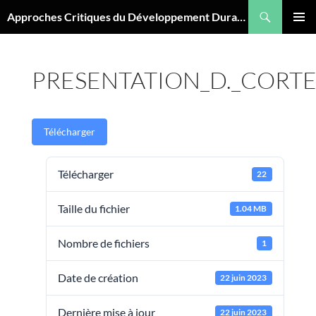
Aller
Recherche
Approches Critiques du Développement Durable
au
MENU
contenu
PRINCI
PRESENTATION_D._CORTE
Télécharger
Télécharger
22
Taille du fichier
1.04 MB
Nombre de fichiers
1
Date de création
22 juin 2023
Dernière mise à jour
22 juin 2023