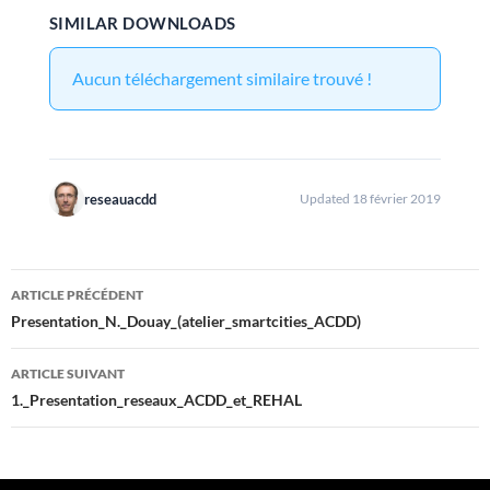
SIMILAR DOWNLOADS
Aucun téléchargement similaire trouvé !
reseauacdd
Updated 18 février 2019
Navigation
ARTICLE PRÉCÉDENT
des
Presentation_N._Douay_(atelier_smartcities_ACDD)
articles
ARTICLE SUIVANT
1._Presentation_reseaux_ACDD_et_REHAL