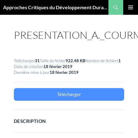
Aller
Recherche
Approches Critiques du Développement Durable
au
MENU
contenu
PRINCI
PRESENTATION_A._COURM
Télécharger
31
Taille du fichier
922.48 KB
Nombre de fichiers
1
Date de création
18 février 2019
Dernière mise à jour
18 février 2019
Télécharger
DESCRIPTION