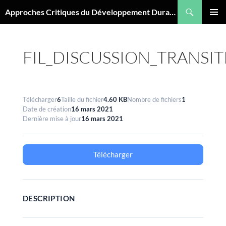
Aller
Recherche
Approches Critiques du Développement Durable
au
MENU
contenu
PRINCI
FIL_DISCUSSION_TRANSI
Télécharger
6
Taille du fichier
4.60 KB
Nombre de fichiers
1
Date de création
16 mars 2021
Dernière mise à jour
16 mars 2021
Télécharger
DESCRIPTION