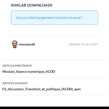
SIMILAR DOWNLOADS
Aucun téléchargement similaire trouvé !
reseauacdd
Updated 16 mars 2021
Navigation
ARTICLE PRÉCÉDENT
des
Musiani_Seance numerique_ACDD
articles
ARTICLE SUIVANT
Fil_discussion_Transition_et_politique_(ACDD)_apm