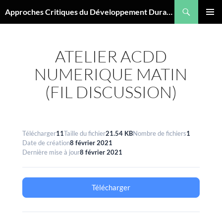
Aller
Recherche
Approches Critiques du Développement Durable
au
MENU
contenu
PRINCI
ATELIER ACDD
NUMERIQUE MATIN
(FIL DISCUSSION)
Télécharger
11
Taille du fichier
21.54 KB
Nombre de fichiers
1
Date de création
8 février 2021
Dernière mise à jour
8 février 2021
Télécharger