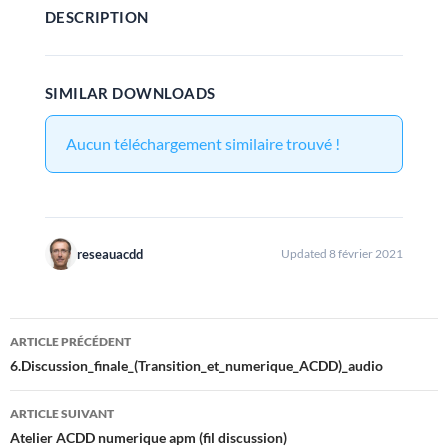
DESCRIPTION
SIMILAR DOWNLOADS
Aucun téléchargement similaire trouvé !
reseauacdd
Updated 8 février 2021
Navigation
ARTICLE PRÉCÉDENT
des
6.Discussion_finale_(Transition_et_numerique_ACDD)_audio
articles
ARTICLE SUIVANT
Atelier ACDD numerique apm (fil discussion)