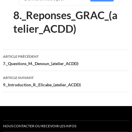
8._Reponses_GRAC_(a
telier_ACDD)
Navigation
ARTICLE PRÉCÉDENT
des
7._Questions_M._Denoun_(atelier_ACDD)
articles
ARTICLE SUIVANT
9._Introduction_R._Elicabe_(atelier_ACDD)
NOUS CONTACTER OU RECEVOIR LES INFOS