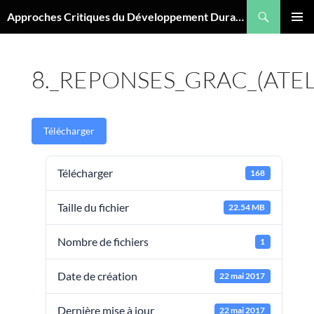
Aller
Recherche
Approches Critiques du Développement Durable
au
MENU
contenu
PRINCI
8._REPONSES_GRAC_(ATE
Télécharger
Télécharger
168
Taille du fichier
22.54 MB
Nombre de fichiers
1
Date de création
22 mai 2017
Dernière mise à jour
22 mai 2017