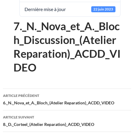
Dernière mise à jour
22 juin 2023
7._N._Nova_et_A._Bloc
h_Discussion_(Atelier
Reparation)_ACDD_VI
DEO
Navigation
ARTICLE PRÉCÉDENT
des
6._N._Nova_et_A._Bloch_(Atelier Reparation)_ACDD_VIDEO
articles
ARTICLE SUIVANT
8._D._Corteel_(Atelier Reparation)_ACDD_VIDEO