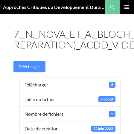
Aller
Recherche
Approches Critiques du Développement Durable
au
MENU
contenu
PRINCI
7._N._NOVA_ET_A._BLOCH
REPARATION)_ACDD_VID
Télécharger
Télécharger
5
Taille du fichier
0.00 KB
Nombre de fichiers
1
Date de création
22 juin 2023