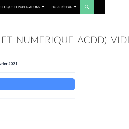
LLOQUE ET PUBLICATIONS
HORS RÉSEAU
N_ET_NUMERIQUE_ACDD)_VI
vrier 2021