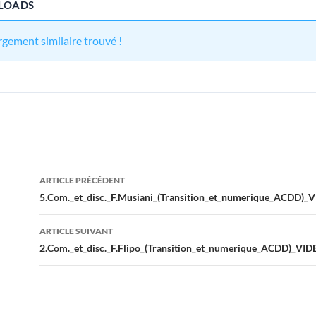
LOADS
gement similaire trouvé !
Navigation
ARTICLE PRÉCÉDENT
des
5.Com._et_disc._F.Musiani_(Transition_et_numerique_ACDD)_
articles
ARTICLE SUIVANT
2.Com._et_disc._F.Flipo_(Transition_et_numerique_ACDD)_VI