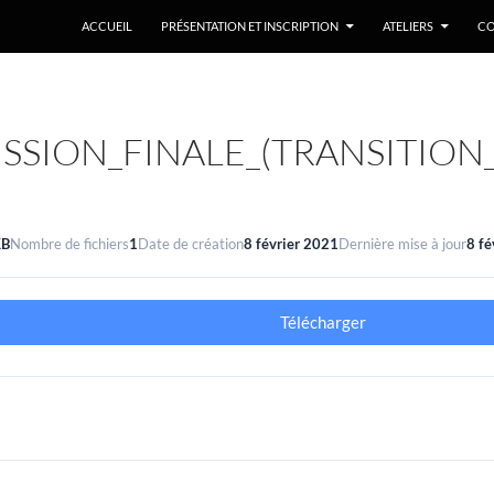
ACCUEIL
PRÉSENTATION ET INSCRIPTION
ATELIERS
CO
USSION_FINALE_(TRANSITIO
KB
Nombre de fichiers
1
Date de création
8 février 2021
Dernière mise à jour
8 fé
Télécharger