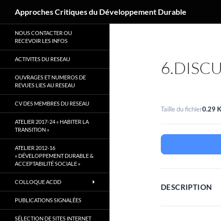
Recherche
Approches Critiques du Développement Durable
Aller
NOUS CONTACTER OU
au
RECEVOIR LES INFOS
contenu
ACTIVITES DU RESEAU
6.DISC
OUVRAGES ET NUMEROS DE
REVUES LIES AU RESEAU
CV DES MEMBRES DU RESEAU
Taille du fichier
0.29 
ATELIER 2017-24 « HABITER LA
TRANSITION »
ATELIER 2012-16
« DÉVELOPPEMENT DURABLE &
ACCEPTABILITÉ SOCIALE »
COLLOQUE ACDD
DESCRIPTION
PUBLICATIONS SIGNALÉES
SÉLECTION DE SITES INTERNET