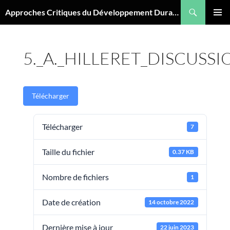
Aller
Recherche
Approches Critiques du Développement Durable
au
MENU
contenu
PRINCI
5._A._HILLERET_DISCUSS
Télécharger
Télécharger
7
Taille du fichier
0.37 KB
Nombre de fichiers
1
Date de création
14 octobre 2022
Dernière mise à jour
22 juin 2023