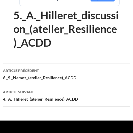
5._A._Hilleret_discussi
on_(atelier_Resilience
)_ACDD
Navigation
ARTICLE PRÉCÉDENT
des
6._S._Nemoz_(atelier_Resilience)_ACDD
articles
ARTICLE SUIVANT
4._A._Hilleret_(atelier_Resilience)_ACDD