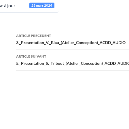
e à jour
23 mars 2024
Navigation
ARTICLE PRÉCÉDENT
des
3._Presentation_V._Biau_(Atelier_Conception)_ACDD_AUDIO
articles
ARTICLE SUIVANT
5._Presentation_S._Tribout_(Atelier_Conception)_ACDD_AUDI