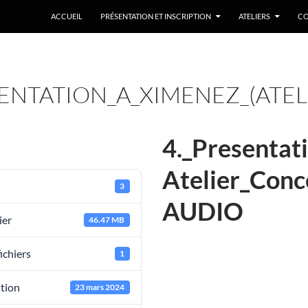
ACCUEIL
PRÉSENTATION ET INSCRIPTION
ATELIERS
CO
SENTATION_A_XIMENEZ_(AT
4._Presentat
Atelier_Con
3
AUDIO
ier
46.47 MB
ichiers
1
ation
23 mars 2024