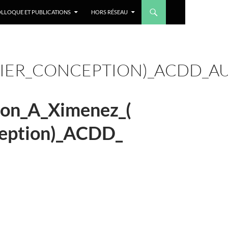
LLOQUE ET PUBLICATIONS
HORS RÉSEAU
ELIER_CONCEPTION)_ACDD_A
ion_A_Ximenez_(
ception)_ACDD_