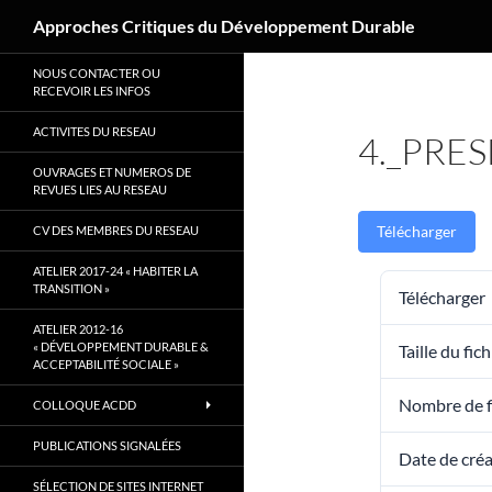
Recherche
Approches Critiques du Développement Durable
Aller
NOUS CONTACTER OU
au
RECEVOIR LES INFOS
contenu
ACTIVITES DU RESEAU
4._PRE
OUVRAGES ET NUMEROS DE
REVUES LIES AU RESEAU
Télécharger
CV DES MEMBRES DU RESEAU
ATELIER 2017-24 « HABITER LA
TRANSITION »
Télécharger
ATELIER 2012-16
« DÉVELOPPEMENT DURABLE &
Taille du fich
ACCEPTABILITÉ SOCIALE »
Nombre de f
COLLOQUE ACDD
PUBLICATIONS SIGNALÉES
Date de cré
SÉLECTION DE SITES INTERNET