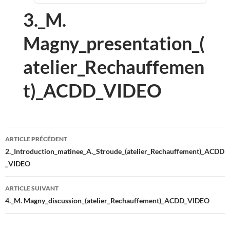
3._M.
Magny_presentation_(
atelier_Rechauffemen
t)_ACDD_VIDEO
Navigation
ARTICLE PRÉCÉDENT
des
2._Introduction_matinee_A._Stroude_(atelier_Rechauffement)_ACDD
_VIDEO
articles
ARTICLE SUIVANT
4._M. Magny_discussion_(atelier_Rechauffement)_ACDD_VIDEO