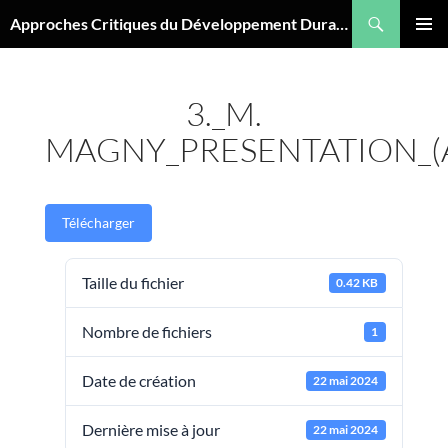
Aller
Recherche
Approches Critiques du Développement Durable
au
MENU
contenu
PRINCI
3._M.
MAGNY_PRESENTATION_(
Télécharger
Taille du fichier
0.42 KB
Nombre de fichiers
1
Date de création
22 mai 2024
Dernière mise à jour
22 mai 2024