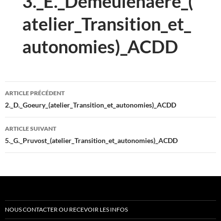
3._E._Demeulenaere_(
atelier_Transition_et_
autonomies)_ACDD
Navigation
ARTICLE PRÉCÉDENT
des
2._D._Goeury_(atelier_Transition_et_autonomies)_ACDD
articles
ARTICLE SUIVANT
5._G._Pruvost_(atelier_Transition_et_autonomies)_ACDD
NOUS CONTACTER OU RECEVOIR LES INFOS