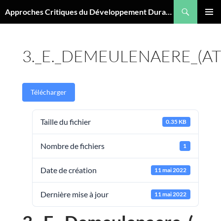
Aller
Recherche
Approches Critiques du Développement Durable
au
MENU
contenu
PRINCI
3._E._DEMEULENAERE_(A
Télécharger
Taille du fichier
0.35 KB
Nombre de fichiers
1
Date de création
11 mai 2022
Dernière mise à jour
11 mai 2022